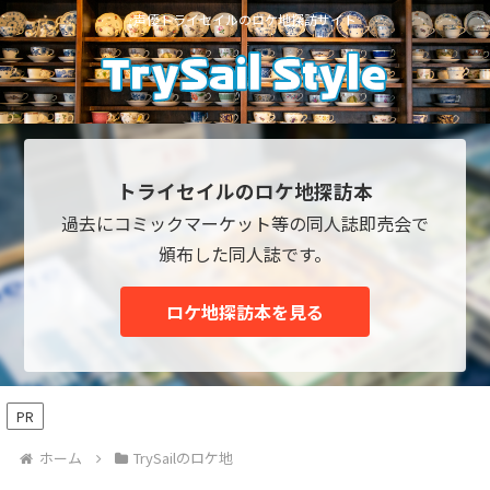
声優トライセイルのロケ地探訪サイト
トライセイルのロケ地探訪本
過去にコミックマーケット等の同人誌即売会で
頒布した同人誌です。
ロケ地探訪本を見る
PR
ホーム
TrySailのロケ地