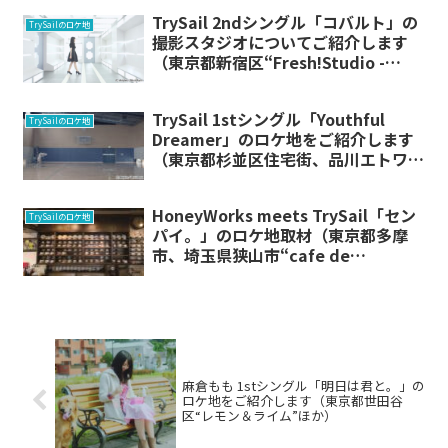
TrySail 2ndシングル「コバルト」の
TrySailのロケ地
撮影スタジオについてご紹介します
（東京都新宿区“Fresh!Studio -
Space Studio-”）
TrySail 1stシングル「Youthful
TrySailのロケ地
Dreamer」のロケ地をご紹介します
（東京都杉並区住宅街、品川エトワー
ル女子高等学校）
HoneyWorks meets TrySail「セン
TrySailのロケ地
パイ。」のロケ地取材（東京都多摩
市、埼玉県狭山市“cafe de
Charmy”,“狭山市立東中学校”）
麻倉もも 1stシングル「明日は君と。」の
ロケ地をご紹介します（東京都世田谷
区“レモン＆ライム”ほか）